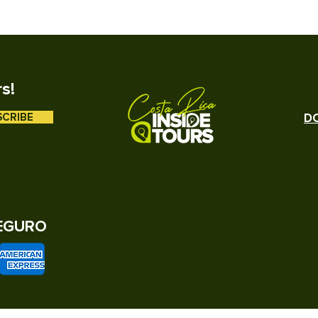
rs!
SCRIBE
DO
EGURO