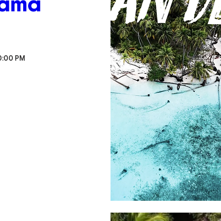
namá
10:00 PM