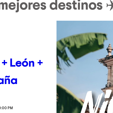
mejores destinos ✈
+ León + 
Caña
10:00 PM