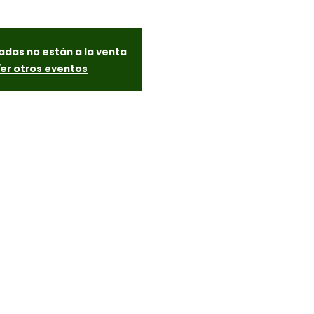
adas no están a la venta
er otros eventos