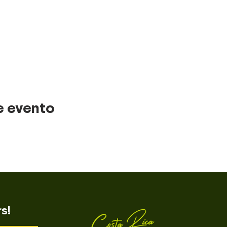
e evento
rs!