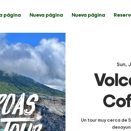
a página
Nueva página
Nueva página
Reserv
Sun, J
Volc
Cof
Un tour muy cerca de S
desayuno