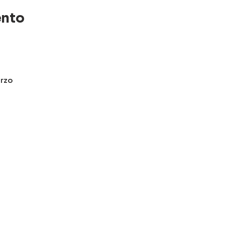
ento
rzo
u preferencia
stico
ad