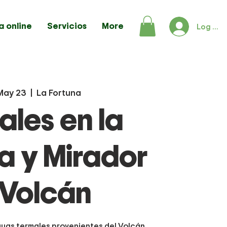
a online
Servicios
More
Log In
May 23
  |  
La Fortuna
ales en la
a y Mirador
 Volcán
aguas termales provenientes del Volcán