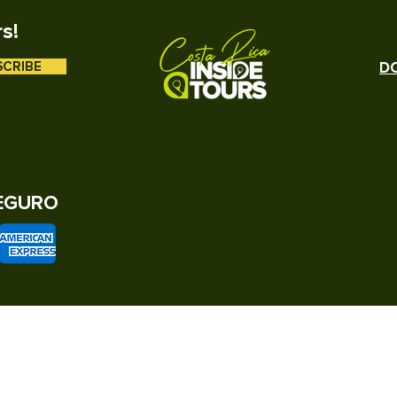
IONES DE RESERVA
rs!
N VARIAR
RA OPERAR
SCRIBE
DO
EGURO