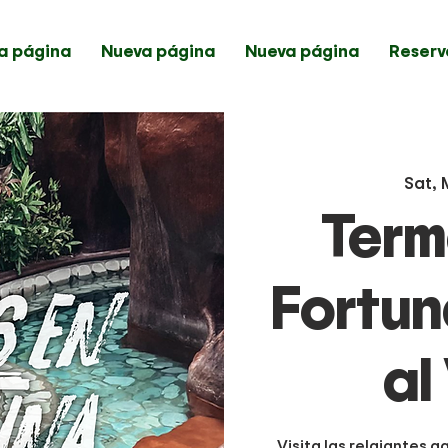
a página
Nueva página
Nueva página
Reserv
Sat, 
Term
Fortun
al
Visita las relajantes 