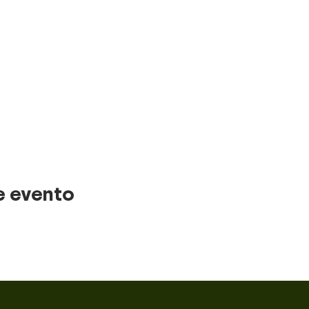
 Inn Santa Ana San José
Jose Escazu
ca
se La Sabana
press San Jose
ccionada
e evento
NO APLICA DEVOLUCION
O
. PUEDE VARIAR