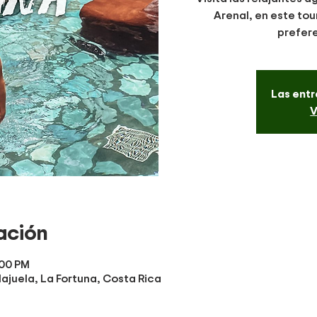
Arenal, en este tour
prefere
Las entr
V
ación
:00 PM
lajuela, La Fortuna, Costa Rica