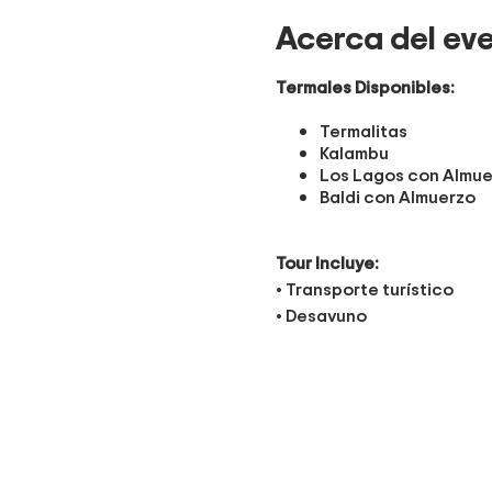
Acerca del ev
Termales Disponibles:
Termalitas
Kalambu
Los Lagos con Almue
Baldi con Almuerzo
Tour Incluye:
• Transporte turístico
• Desayuno
• Entrada a la Termal de s
• Pólizas de Operador turí
• Coordinador de Activid
• Estrictos protocolos
Puntos de Salida: