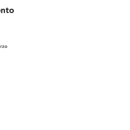
ento
rzo
u preferencia
stico
ad