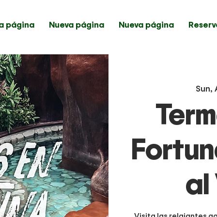
a página
Nueva página
Nueva página
Reserv
Sun, 
Term
Fortun
al
Visita las relajantes 