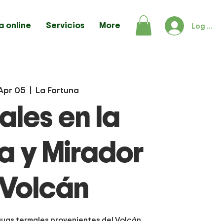
a online
Servicios
More
Log In
Apr 05
  |  
La Fortuna
ales en la
a y Mirador
 Volcán
aguas termales provenientes del Volcán