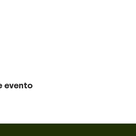
 Inn Santa Ana San José
Jose Escazu
ca
se La Sabana
press San Jose
ccionada
e evento
NO APLICA DEVOLUCION
O
. PUEDE VARIAR