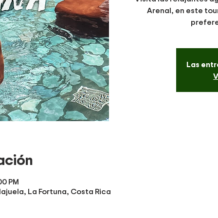
Arenal, en este tour
prefere
Las entr
V
ación
:00 PM
lajuela, La Fortuna, Costa Rica