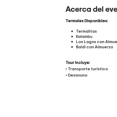
Acerca del ev
Termales Disponibles:
Termalitas
Kalambu
Los Lagos con Almue
Baldi con Almuerzo
Tour Incluye:
• Transporte turístico
• Desayuno
• Entrada a la Termal de s
• Pólizas de Operador turí
• Coordinador de Activid
• Estrictos protocolos
Puntos de Salida: