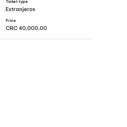
Ticket type
Extranjeros
Price
CRC 40,000.00
Compartir este evento
Be part of our tours!