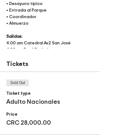
• Desayuno típico
• Entrada al Parque
• Coordinador
• Almuerzo
Salidas:
4:00 am Catedral Av2 San José
4:20 am Real Cariari
4:30 am Rostipollos Alajuela
Tickets
Recomendaciones:
• Ropa de baño
• Toalla de baño
Sold Out
• Artículos de higiene personal
Ticket type
• Bloqueador
Adulto Nacionales
• Ropa de cambio
• Lentes de sol
Price
• Cámara
CRC 28,000.00
• Medicamentos de uso personal
Itinerario: