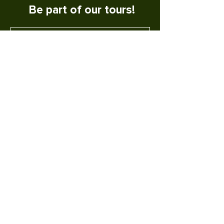
Be part of our tours!
SUBSCRIBE
METODOS DE PAGO SEGURO
Inside CR Policies and Terms
Privacy Agreements
DO YOU TRAVEL ALONE? WE TAKE
CARE OF YOU!
WORK WITH US