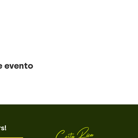
e evento
rs!