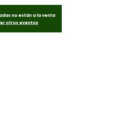
adas no están a la venta
er otros eventos