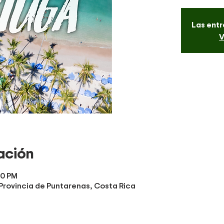
Las entr
V
ación
30 PM
, Provincia de Puntarenas, Costa Rica