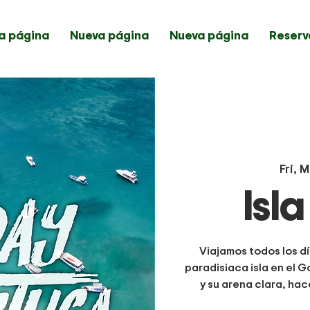
a página
Nueva página
Nueva página
Reserv
Fri, 
Isl
Viajamos todos los dí
paradisiaca isla en el G
y su arena clara, hac