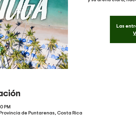
Las entr
V
ación
00 PM
, Provincia de Puntarenas, Costa Rica