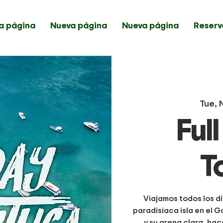
a página
Nueva página
Nueva página
Reserv
Tue, 
Ful
T
Viajamos todos los dí
paradisiaca isla en el G
y su arena clara, hac