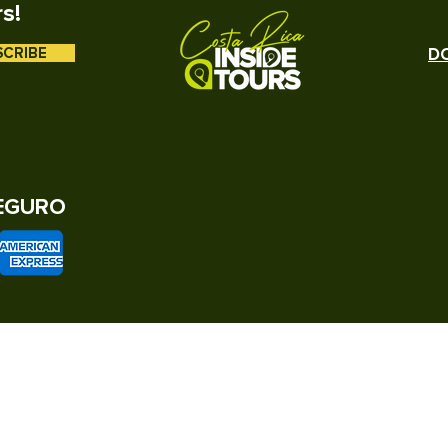
rs!
cies marinas, delfines entre otros
SCRIBE
DO
EGURO