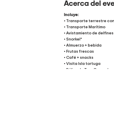
Acerca del ev
Incluye:
• Transporte terrestre co
• Transporte Marítimo
• Avistamiento de delfines
• Snorkel*
• Almuerzo + bebida
• Frutas frescas
• Café + snacks
• Visita Isla tortuga
• Póliza de Tour Operador 
• Guías
Recomendaciones:
• Ropa de baño
• Toalla de baño
• Artículos de higiene per
• Bloqueador