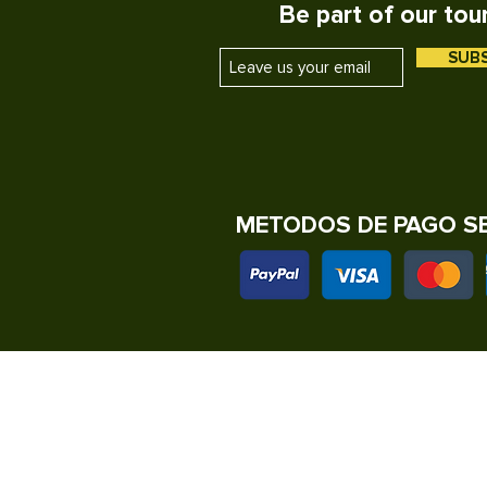
Be part of our tou
Avistamiento de espe
Tour de snorkel
SUB
Llegada a la Isla
Almuerzo
Tiempo de cafe
Salida de la isla
Salida para el GAM
METODOS DE PAGO S