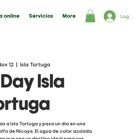
a online
Servicios
More
Log In
Nov 12
  |  
Isla Tortuga
l Day Isla
ortuga
as a Isla Tortuga y pasa un día en una
olfo de Nicoya. El agua de color azulada
en que sea un destino ideal para vos.