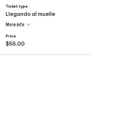
Ticket type
Llegando al muelle
More info
Price
$55.00
Compartir este evento
Be part of our tours!