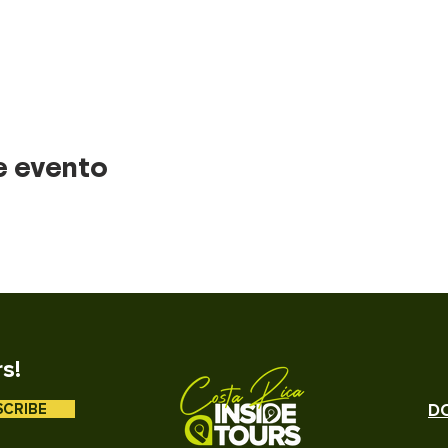
e evento
rs!
SCRIBE
DO