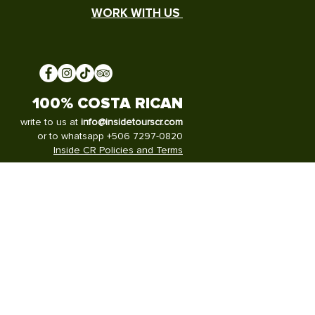
WORK WITH US
100% COSTA RICAN
write to us at
info@insidetourscr.com
or to whatsapp +506 7297-0820
Inside CR Policies and Terms