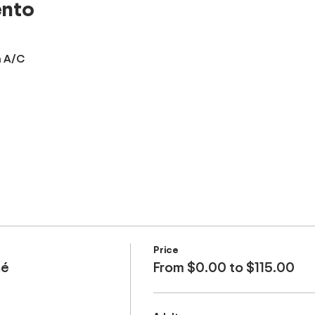
ento
n A/C
Price
sé
From $0.00 to $115.00