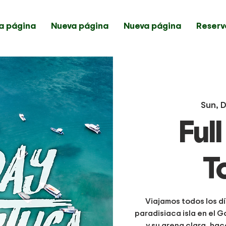
a página
Nueva página
Nueva página
Reserv
Sun, 
Ful
T
Viajamos todos los dí
paradisiaca isla en el G
y su arena clara, hac