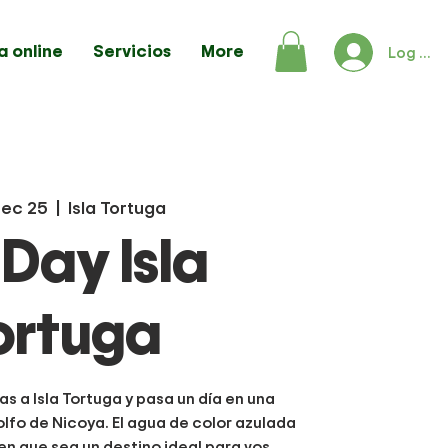
a online
Servicios
More
Log In
Dec 25
  |  
Isla Tortuga
l Day Isla
ortuga
as a Isla Tortuga y pasa un día en una
olfo de Nicoya. El agua de color azulada
en que sea un destino ideal para vos.