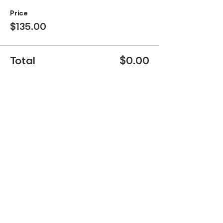
Price
$135.00
Total
$0.00
Compartir este evento
Be part of our tours!