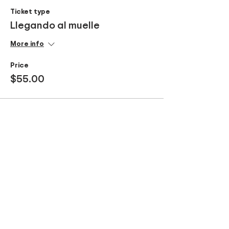
Ticket type
Llegando al muelle
More info
Price
$55.00
Compartir este evento
Be part of our tours!