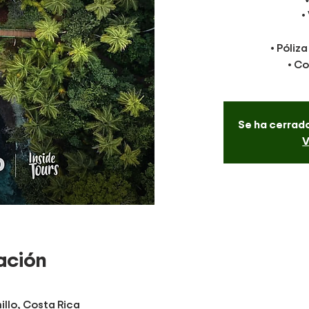
•
• Póliz
• C
Se ha cerrado
V
ación
illo, Costa Rica