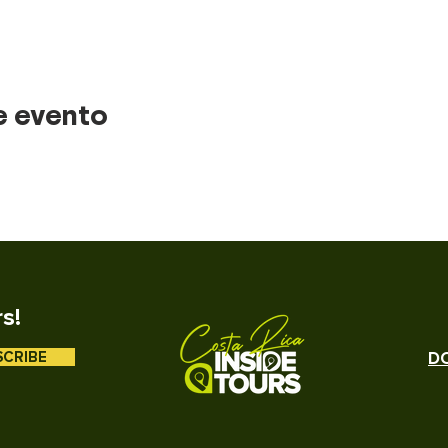
e evento
rs!
SCRIBE
DO