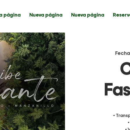
a página
Nueva página
Nueva página
Reserv
Fecha
C
Fas
• Trans
•
• 