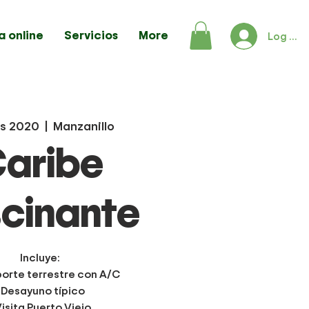
a online
Servicios
More
Log In
s 2020
  |  
Manzanillo
aribe
cinante
Incluye:
porte terrestre con A/C
 Desayuno típico
Visita Puerto Viejo