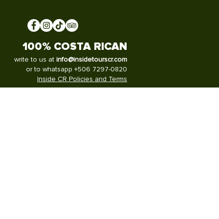
100% COSTA RICAN
write to us at
info@insidetourscr.com
or to whatsapp +506 7297-0820
Inside CR Policies and Terms