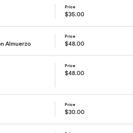
Price
$35.00
Price
sonal
on Almuerzo
$48.00
Price
$48.00
rsonal
uela Casino Fiesta: 4:00 am
City Express: 4:15 am
Price
$30.00
am
ara Desayuno
re en playa)
mpo libre para almuerzo)