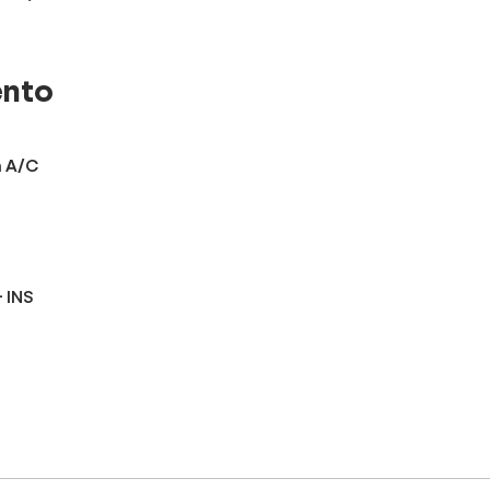
ento
n A/C
- INS
la