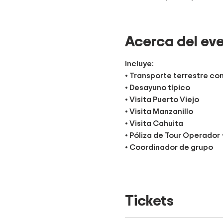
Acerca del ev
Incluye:
• Transporte terrestre co
• Desayuno típico
• Visita Puerto Viejo
• Visita Manzanillo
• Visita Cahuita
• Póliza de Tour Operador 
• Coordinador de grupo
Salidas:
Tickets
4:00 am Rostipollos Alajue
4:10 am Real Cariari