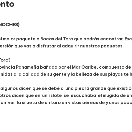
ento
3 NOCHES)
el mejor paquete a Bocas del Toro que podrás encontrar. Exc
versión que vas a disfrutar al adquirir nuestros paquetes.
Toro?
rovincia Panameña bañada por el Mar Caribe, compuesto de tier
idas a la calidad de su gente y la belleza de sus playas te h
 algunos dicen que se debe a  una piedra grande que existió 
otros dicen que en  un  islote  se  escuchaba  el mugido de un
an  ver  la silueta de un toro en vistas aéreas de y unos poc