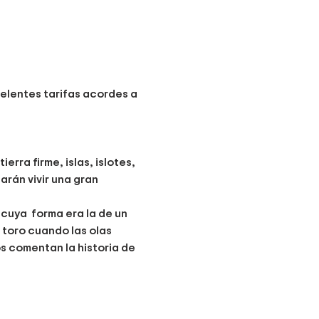
elentes tarifas acordes a 
ra firme, islas, islotes, 
arán vivir una gran 
cuya  forma era la de un 
 toro cuando las olas 
os comentan la historia de 