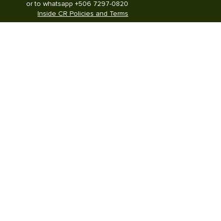
or to whatsapp +506 7297-0820
Inside CR Policies and Terms