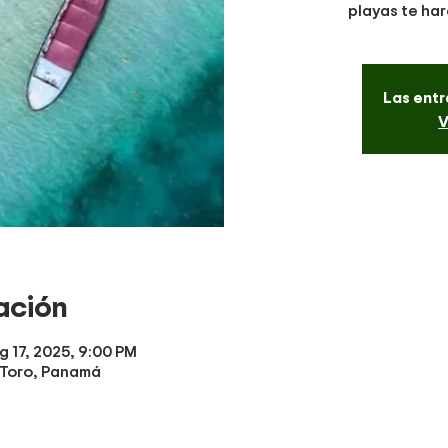
playas te har
Las entr
V
ación
g 17, 2025, 9:00 PM
 Toro, Panamá