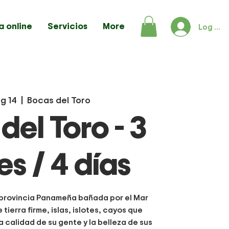
a online
Servicios
More
Log In
g 14
  |  
Bocas del Toro
del Toro - 3
s / 4 días
 provincia Panameña bañada por el Mar
ierra firme, islas, islotes, cayos que
a calidad de su gente y la belleza de sus