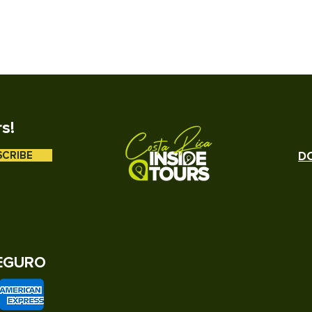
rs!
SCRIBE
DO
EGURO