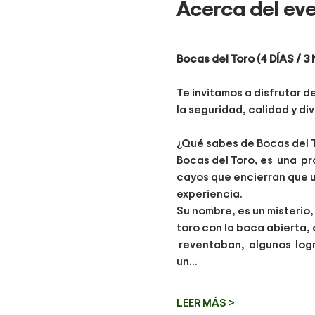
Acerca del ev
Bocas del Toro (4 DÍAS / 
Te invitamos a disfrutar d
la seguridad, calidad y di
¿Qué sabes de Bocas del 
Bocas del Toro, es  una  p
cayos que encierran que un
experiencia.
Su nombre, es un misterio,
toro con la boca abierta, 
 reventaban,  algunos  logr
un…
LEER MÁS >