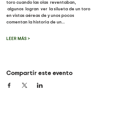
toro cuando las olas  reventaban, 
 algunos  logran  ver  la silueta de un toro 
en vistas aéreas de y unos pocos 
comentan la historia de un…
LEER MÁS >
Compartir este evento
Be part of our tours!