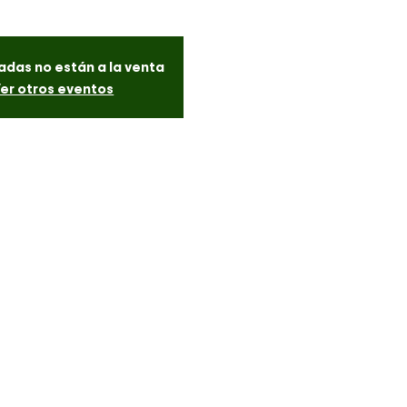
adas no están a la venta
er otros eventos