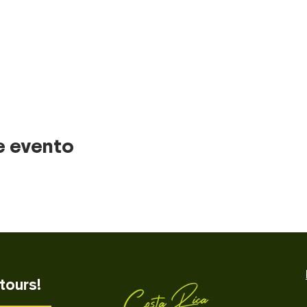
e evento
tours!