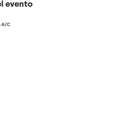
l evento
n A/C