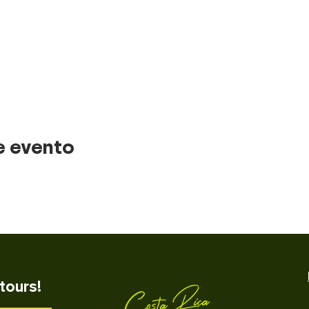
e evento
tours!