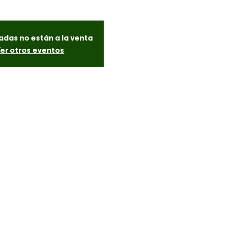
adas no están a la venta
er otros eventos