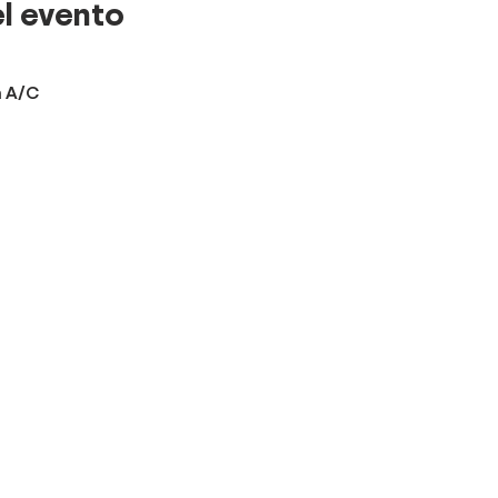
l evento
n A/C