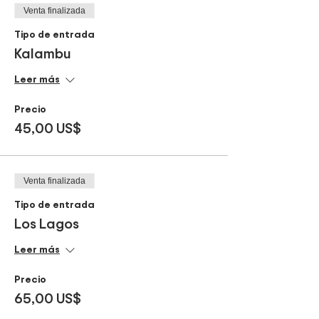
Venta finalizada
CONDICIONES DEL TOUR
• RESERVA CON C10,000 NO APLICA
Tipo de entrada
DEVOLUCION
Kalambu
• RECORRIDO AUTOGUIADO
• ITINERARIO APROXIMADO. PUEDE VARIAR
Leer más
• VER TERMINOS Y CONDICIONES DE
RESERVA
Precio
• HORAS DE SALIDA PUEDEN VARIAR
45,00 US$
• REQUIERE UN MINIMO PARA OPERAR
Venta finalizada
Tipo de entrada
Los Lagos
Leer más
Precio
65,00 US$