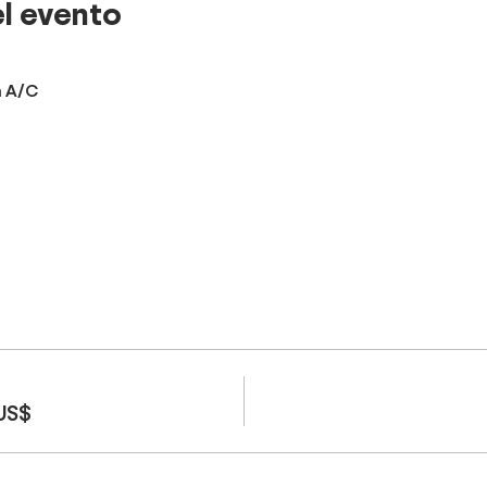
l evento
n A/C
US$