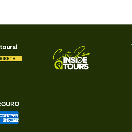
tours!
RIBETE
EGURO