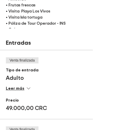
• Frutas frescas
• Visita Playa Los Vivos
• Visita Isla tortuga
• Póliza de Tour Operador - INS
• Guías
Recomendaciones:
Entradas
• Ropa de baño
• Toalla de baño
• Artículos de higiene personal
Venta finalizada
• Bloqueador
Tipo de entrada
• Ropa de cambio
Adulto
• Lentes de sol
• Cámara
Leer más
• Medicamentos de uso personal
Precio
49.000,00 CRC
Itinerario:
Salida de Catedral Av2, San José:
5:00 am
Venta finalizada