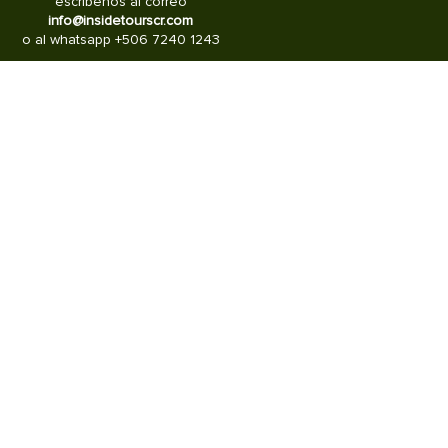
escríbenos al correo
info@insidetourscr.com
o al whatsapp +506 7240 1243