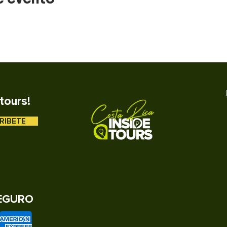
tours!
RIBETE
EGURO