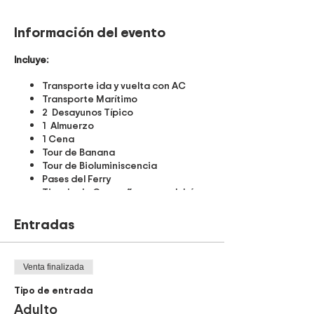
Información del evento
Incluye:
Transporte ida y vuelta con AC
Transporte Marítimo
2 Desayunos Típico
1 Almuerzo
1 Cena
Tour de Banana
Tour de Bioluminiscencia
Pases del Ferry
Tienda de Campaña, con colchón.
Coordinador de grupo
Pólizas de Tour Operador del INS
Entradas
Nota: En la Isla hay agua potable,
electricidad, baños y duchas. No hay
Venta finalizada
ventas de bebidas ni snacks en la Isla.
Las tiendas cuentan con Colchón y
Tipo de entrada
almohada incluidos, la ropa de cama No
Adulto
está incluida por higiene personal.