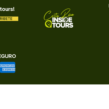
tours!
RIBETE
EGURO