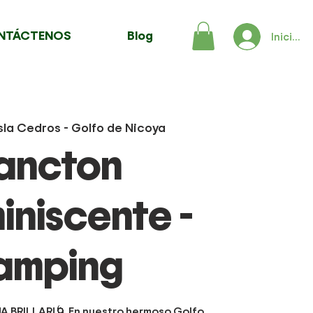
NTÁCTENOS
Blog
Iniciar 
Isla Cedros - Golfo de Nicoya
ancton
iniscente -
amping
A BRILLAR!🌀 En nuestro hermoso Golfo