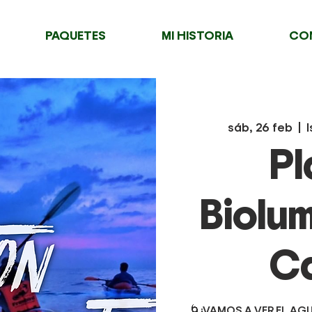
PAQUETES
MI HISTORIA
CO
sáb, 26 feb
  |  
Pl
Biolum
C
🌀¡VAMOS A VER EL AGU