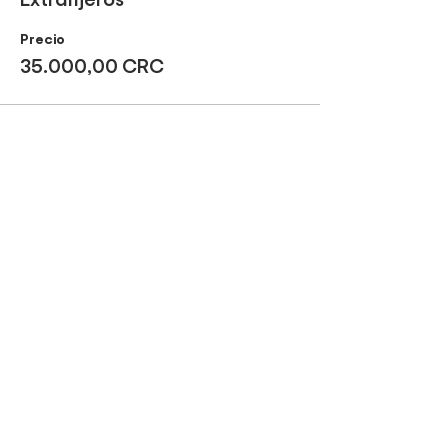
Precio
35.000,00 CRC
Compartir este evento
¡Sé parte de nuestros
tours!