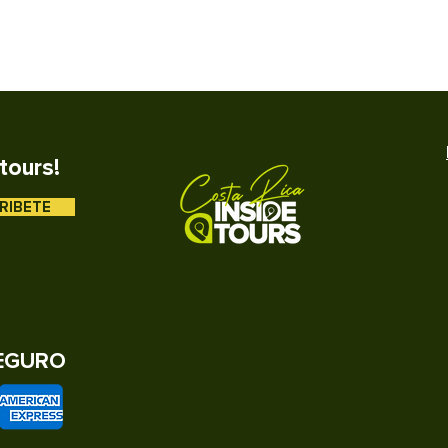
tours!
RIBETE
EGURO