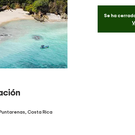
Se ha cerrado
V
ación
 Puntarenas, Costa Rica