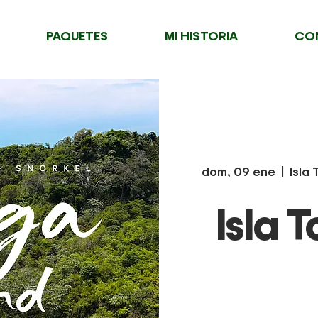
PAQUETES
MI HISTORIA
CO
dom, 09 ene
  |  
Isla
Isla T