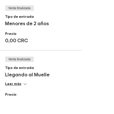
. Junio: 5,13,19,27
. Julio: 3,11,17,25,31
Venta finalizada
. Agosto: 8,14,22,28
Tipo de entrada
. Setiembre: 5,11,19,25
Menores de 2 años
. Octubre: 3,9,17,23,31
. Noviembre: 6,14,20,28
Precio
. Diciembre: 4,12,18,26
0,00 CRC
Venta finalizada
Tipo de entrada
Llegando al Muelle
Leer más
Precio
36.000,00 CRC