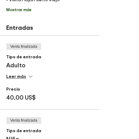
Mostrar más
Entradas
Venta finalizada
Tipo de entrada
Adulto
Leer más
Precio
40,00 US$
Venta finalizada
Tipo de entrada
Niño