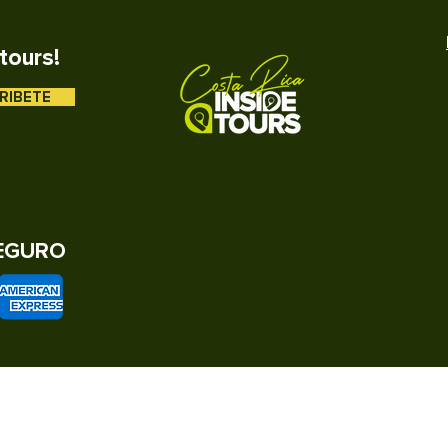
tours!
RIBETE
EGURO