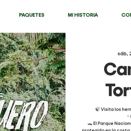
PAQUETES
MI HISTORIA
CO
sáb, 
Can
Tor
🍃 Visita los h
-
🐊 El Parque Nacion
protegido en la costa