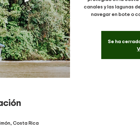
canales y las lagunas d
navegar en bote o c
Se ha cerrado
V
ación
imón, Costa Rica